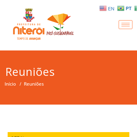
PT
EN
Reuniões
Início
/
Reuniões