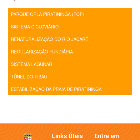
PARQUE ORLA PIRATININGA (POP)
SISTEMA CICLOVIÁRIO
RENATURALIZAÇÃO DO RIO JACARÉ
REGULARIZAÇÃO FUNDIÁRIA
SISTEMA LAGUNAR
TÚNEL DO TIBAU
ESTABILIZAÇÃO DA PRAIA DE PIRATININGA
Links Úteis
Entre em