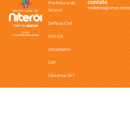
contato
Prefeitura de
resiliencia@smcs.niteroi
Niterói
Defesa Civil
EMUSA
Urbanismo
CAF
Observa NIT