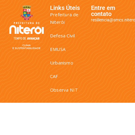
Links Úteis
Entre em
contato
Prefeitura de
resiliencia@smcs.niteroi
Niterói
Defesa Civil
EMUSA
Urbanismo
CAF
Observa NIT