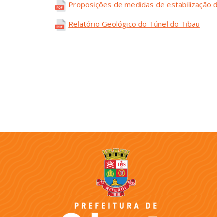
Proposições de medidas de estabilização 
Relatório Geológico do Túnel do Tibau