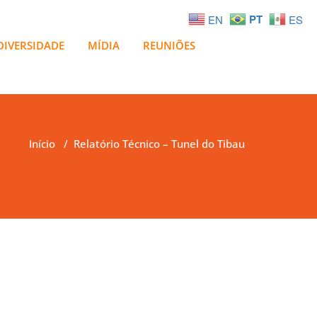
PT
EN
ES
DIVERSIDADE
MÍDIA
REUNIÕES
Início
/
Relatório Técnico – Tunel do Tibau