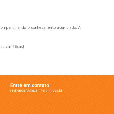
 compartilhando o conhecimento acumulado. A
s climáticas!
Entre em contato
resiliencia@smcs.niteroi.rj.gov.br