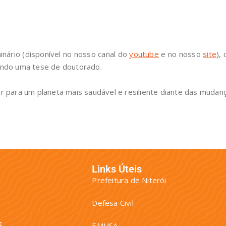
rio (disponível no nosso canal do
youtube
e no nosso
site
),
luindo uma tese de doutorado.
 para um planeta mais saudável e resiliente diante das mudança
Links Úteis
Prefeitura de Niterói
Defesa Civil
EMUSA