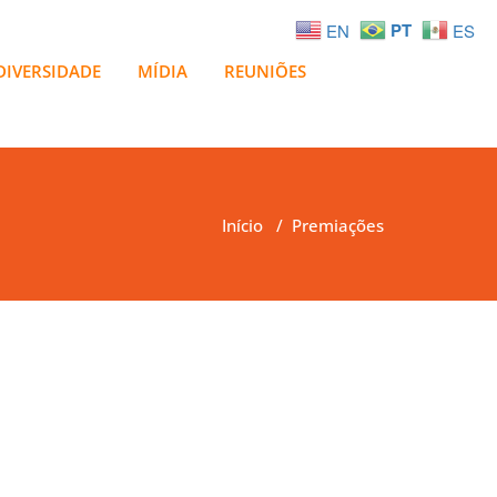
PT
EN
ES
DIVERSIDADE
MÍDIA
REUNIÕES
Início
/
Premiações