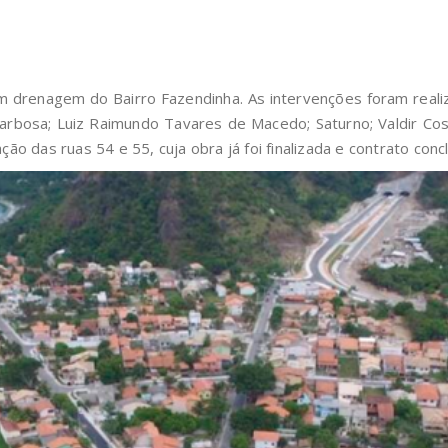
drenagem do Bairro Fazendinha. As intervenções foram realiza
arbosa; Luiz Raimundo Tavares de Macedo; Saturno; Valdir Cos
das ruas 54 e 55, cuja obra já foi finalizada e contrato concl