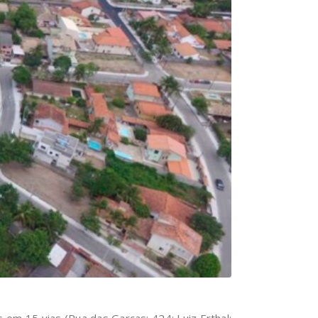
em 15 vias (Rua das Garças; 424; Luiz Erthal;