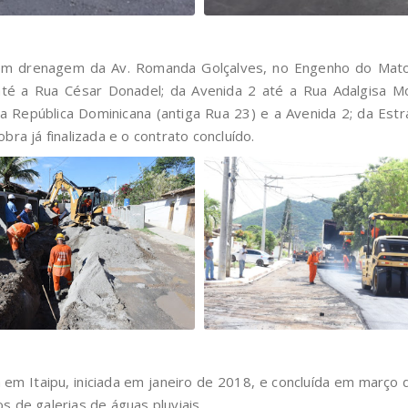
em drenagem da Av. Romanda Golçalves, no Engenho do Mato. 
 até a Rua César Donadel; da Avenida 2 até a Rua Adalgisa M
ua República Dominicana (antiga Rua 23) e a Avenida 2; da Es
ra já finalizada e o contrato concluído.
m Itaipu, iniciada em janeiro de 2018, e concluída em março 
s de galerias de águas pluviais.