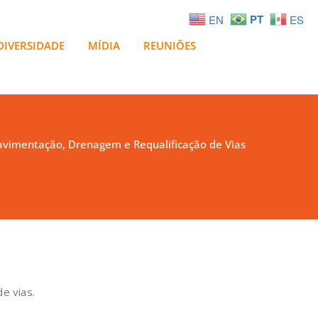
PT
EN
ES
DIVERSIDADE
MÍDIA
REUNIÕES
avimentação, Drenagem e Requalificação de Vias
e vias.