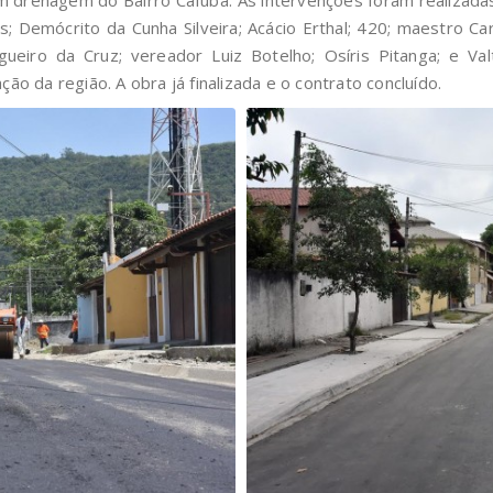
es; Demócrito da Cunha Silveira; Acácio Erthal; 420; maestro 
gueiro da Cruz; vereador Luiz Botelho; Osíris Pitanga; e V
da região. A obra já finalizada e o contrato concluído.