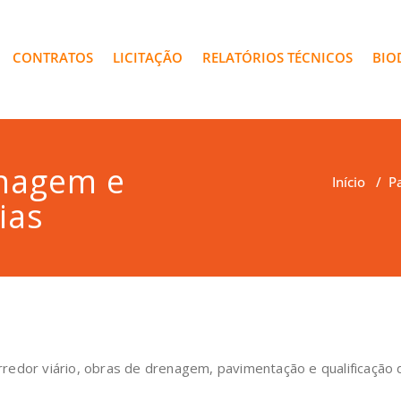
CONTRATOS
LICITAÇÃO
RELATÓRIOS TÉCNICOS
BIO
nagem e
Início
/
P
ias
redor viário, obras de drenagem, pavimentação e qualificação d